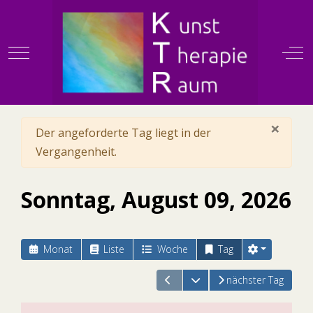
Mobile Menu Toggle
Off
KTR
×
Warnung
Der angeforderte Tag liegt in der
Vergangenheit.
Sonntag, August 09, 2026
Monat
Liste
Woche
Tag
Kalender öffnen
nächster Tag