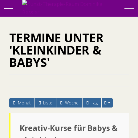
Mobile Menu Toggle
Off
TERMINE UNTER
'KLEINKINDER &
BABYS'
Monat
Liste
Woche
Tag
Kreativ-Kurse für Babys &