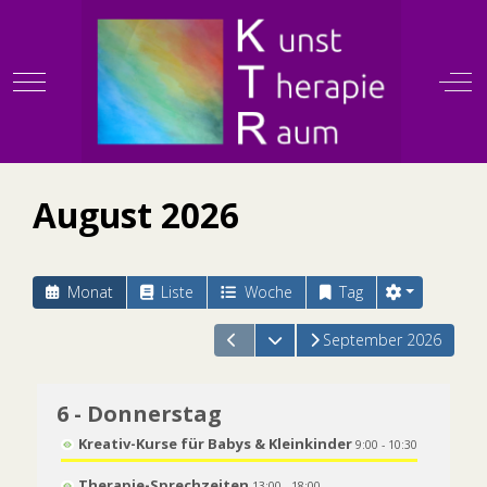
Mobile Menu Toggle
Off
KTR
August 2026
Monat
Liste
Woche
Tag
Kalender öffnen
September 2026
6
- Donnerstag
Kreativ-Kurse für Babys & Kleinkinder
9:00 - 10:30
Therapie-Sprechzeiten
13:00 - 18:00