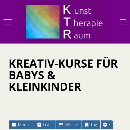
Mobile Menu Toggle
Off
KTR
KREATIV-KURSE FÜR
BABYS &
KLEINKINDER
Monat
Liste
Woche
Tag