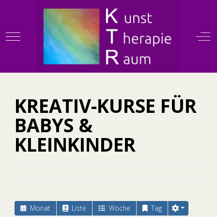
Mobile Menu Toggle
Off
KTR
KREATIV-KURSE FÜR
BABYS &
KLEINKINDER
Monat
Liste
Woche
Tag