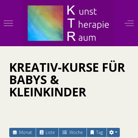
Mobile Menu Toggle
Off
KTR
KREATIV-KURSE FÜR
BABYS &
KLEINKINDER
Monat
Liste
Woche
Tag