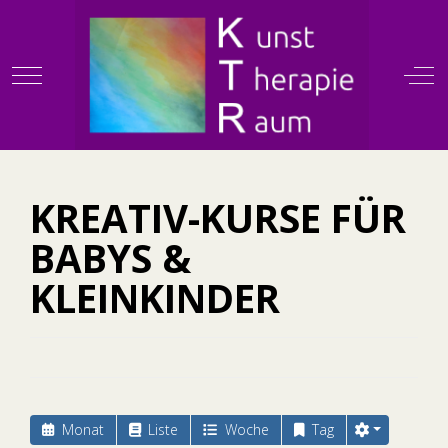
Mobile Menu Toggle
Off
KTR
KREATIV-KURSE FÜR
BABYS &
KLEINKINDER
Monat
Liste
Woche
Tag